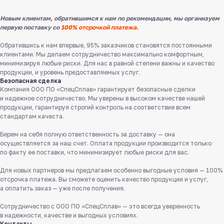
Новым клиентам, обратившимся к нам по рекомендации, мы организуем
первую поставку со
100% отсрочкой платежа.
Обратившись к нам впервые, 95% заказчиков становятся постоянными
клиентами. Мы делаем сотрудничество максимально комфортным,
минимизируя любые риски. Для нас в равной степени важны и качество
продукции, и уровень предоставляемых услуг.
Безопасная сделка
Компания ООО ПО «СпецСплав» гарантирует безопасные сделки
и надежное сотрудничество. Мы уверены в высоком качестве нашей
продукции, гарантируя строгий контроль на соответствие всем
стандартам качеста.
Берем на себя полную ответственность за доставку — она
Служба поддержки клиентов
осуществляется за наш счет. Оплата продукции производится только
Работаем ежедневно с 8:00 до 18:00
по факту ее поставки, что минимизирует любые риски для вас.
8 831 413 29 55
Для новых партнеров мы предлагаем особенно выгодные условия — 100%
Бесплатно по России
отсрочка платежа. Вы сможете оценить качество продукции и услуг,
а оплатить заказ — уже после получения.
Заказать звонок
Сотрудничество с ООО ПО «СпецСплав» — это всегда уверенность
в надежности, качестве и выгодных условиях.
Пишите нам
Контакты