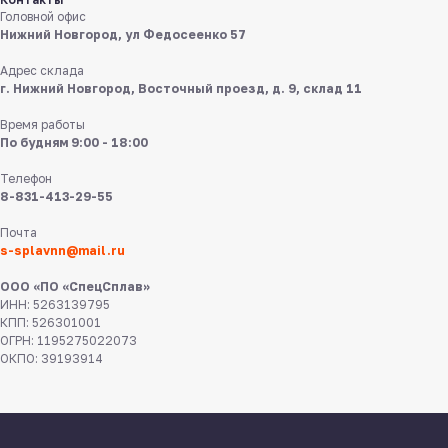
в мессенджерах
Головной офис
Нижний Новгород, ул Федосеенко 57
Адрес склада
г. Нижний Новгород, Восточный проезд, д. 9, склад 11
Время работы
По будням 9:00 - 18:00
Телефон
8 831 413 29 55
8-831-413-29-55
Почта
Нижний Новгород,
ул Федосеенко, 57
s-splavnn@mail.ru
ООО «ПО «СпецСплав»
s-splavnn@mail.ru
ИНН: 5263139795
КПП: 526301001
ОГРН: 1195275022073
Калькуляторы
Доставка
ОКПО: 39193914
Производство
Каталог