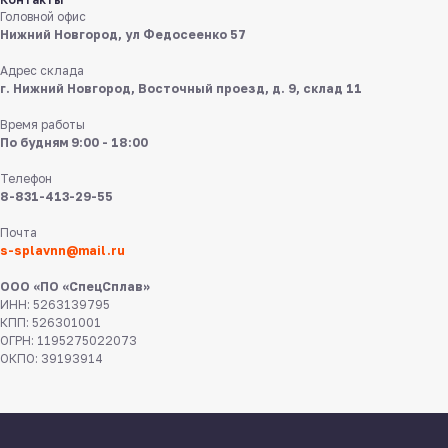
в мессенджерах
Головной офис
Нижний Новгород, ул Федосеенко 57
Адрес склада
г. Нижний Новгород, Восточный проезд, д. 9, склад 11
Время работы
По будням 9:00 - 18:00
Телефон
8 831 413 29 55
8-831-413-29-55
Почта
Нижний Новгород,
ул Федосеенко, 57
s-splavnn@mail.ru
ООО «ПО «СпецСплав»
s-splavnn@mail.ru
ИНН: 5263139795
КПП: 526301001
ОГРН: 1195275022073
Калькуляторы
Доставка
ОКПО: 39193914
Производство
Каталог