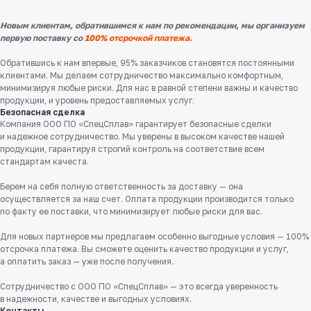
Новым клиентам, обратившимся к нам по рекомендации, мы организуем
первую поставку со
100% отсрочкой платежа.
Обратившись к нам впервые, 95% заказчиков становятся постоянными
клиентами. Мы делаем сотрудничество максимально комфортным,
минимизируя любые риски. Для нас в равной степени важны и качество
продукции, и уровень предоставляемых услуг.
Безопасная сделка
Компания ООО ПО «СпецСплав» гарантирует безопасные сделки
и надежное сотрудничество. Мы уверены в высоком качестве нашей
продукции, гарантируя строгий контроль на соответствие всем
стандартам качеста.
Берем на себя полную ответственность за доставку — она
Служба поддержки клиентов
осуществляется за наш счет. Оплата продукции производится только
Работаем ежедневно с 8:00 до 18:00
по факту ее поставки, что минимизирует любые риски для вас.
8 831 413 29 55
Для новых партнеров мы предлагаем особенно выгодные условия — 100%
Бесплатно по России
отсрочка платежа. Вы сможете оценить качество продукции и услуг,
а оплатить заказ — уже после получения.
Заказать звонок
Сотрудничество с ООО ПО «СпецСплав» — это всегда уверенность
в надежности, качестве и выгодных условиях.
Пишите нам
Контакты