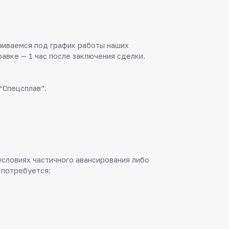
аиваемся под график работы наших
равке — 1 час после заключения сделки.
“Спецсплав”.
 условиях частичного авансирования либо
 потребуется: