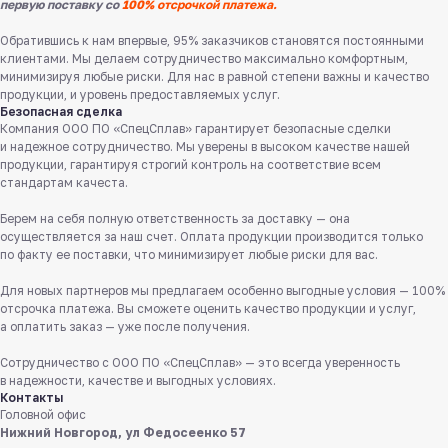
первую поставку со
100% отсрочкой платежа.
Обратившись к нам впервые, 95% заказчиков становятся постоянными
клиентами. Мы делаем сотрудничество максимально комфортным,
минимизируя любые риски. Для нас в равной степени важны и качество
продукции, и уровень предоставляемых услуг.
Безопасная сделка
Компания ООО ПО «СпецСплав» гарантирует безопасные сделки
и надежное сотрудничество. Мы уверены в высоком качестве нашей
продукции, гарантируя строгий контроль на соответствие всем
стандартам качеста.
Берем на себя полную ответственность за доставку — она
Служба поддержки клиентов
осуществляется за наш счет. Оплата продукции производится только
Работаем ежедневно с 8:00 до 18:00
по факту ее поставки, что минимизирует любые риски для вас.
Для новых партнеров мы предлагаем особенно выгодные условия — 100%
8 831 413 29 55
отсрочка платежа. Вы сможете оценить качество продукции и услуг,
Бесплатно по России
а оплатить заказ — уже после получения.
Сотрудничество с ООО ПО «СпецСплав» — это всегда уверенность
Заказать звонок
в надежности, качестве и выгодных условиях.
Контакты
Пишите нам
Головной офис
в мессенджерах
Нижний Новгород, ул Федосеенко 57