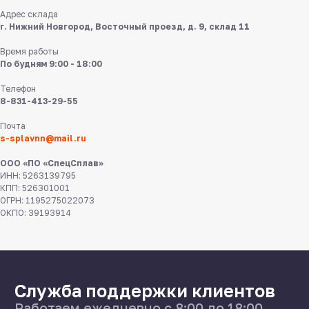
Адрес склада
г. Нижний Новгород, Восточный проезд, д. 9, склад 11
Время работы
По будням 9:00 - 18:00
Телефон
8-831-413-29-55
8 831 413 29 55
Почта
Нижний Новгород,
s-splavnn@mail.ru
ул Федосеенко, 57
ООО «ПО «СпецСплав»
s-splavnn@mail.ru
ИНН: 5263139795
КПП: 526301001
ОГРН: 1195275022073
Калькуляторы
ОКПО: 39193914
Доставка
Производство
Каталог
О нас