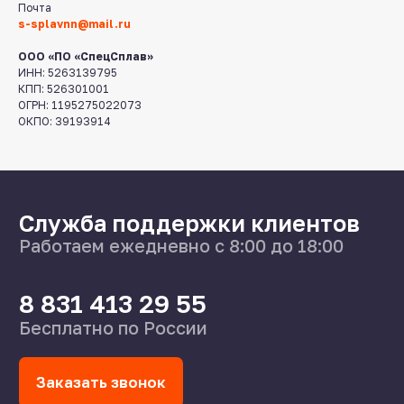
s-splavnn@mail.ru
Почта
s-splavnn@mail.ru
Калькуляторы
ООО «ПО «СпецСплав»
Доставка
ИНН: 5263139795
Производство
КПП: 526301001
Каталог
ОГРН: 1195275022073
ОКПО: 39193914
О нас
Поставщикам
Справочник
Статьи
©2024 СпецСплав
Политика конфиденциальности
Создание сайта