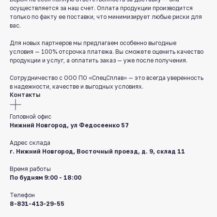
Работаем ежедневно с 8:00 до 18:00
осуществляется за наш счет. Оплата продукции производится
только по факту ее поставки, что минимизирует любые риски для
8 831 413 29 55
вас.
Бесплатно по России
Для новых партнеров мы предлагаем особенно выгодные
условия — 100% отсрочка платежа. Вы сможете оценить качество
Заказать звонок
продукции и услуг, а оплатить заказ — уже после получения.
Пишите нам
Сотрудничество с ООО ПО «СпецСплав» — это всегда уверенность
в мессенджерах
в надежности, качестве и выгодных условиях.
Контакты
Головной офис
Нижний Новгород, ул Федосеенко 57
Адрес склада
г. Нижний Новгород, Восточный проезд, д. 9, склад 11
8 831 413 29 55
Время работы
По будням 9:00 - 18:00
Нижний Новгород,
Телефон
ул Федосеенко, 57
8-831-413-29-55