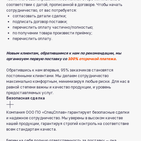
соответствии с датой, прописанной в договоре. Чтобы начать
сотрудничество, от вас потребуется:
согласовать детали сделки;
подписать договор поставки;
перечислить оплату частично/полностью;
по получении товара произвести приёмку;
перечислить оплату.
Новым клиентам, обратившимся к нам по рекомендации, мы
организуем первую поставку со
100% отсрочкой платежа.
Обратившись к нам впервые, 95% заказчиков становятся
постоянными клиентами. Мы делаем сотрудничество
максимально комфортным, минимизируя любые риски. Для нас в
равной степени важны и качество продукции, и уровень
предоставляемых услуг.
Безопасная сделка
Компания ООО ПО «СпецСплав» гарантирует безопасные сделки
и надежное сотрудничество. Мы уверены в высоком качестве
нашей продукции, гарантируя строгий контроль на соответствие
всем стандартам качеста.
Служба поддержки клиентов
Берем на себя полную ответственность за доставку — она