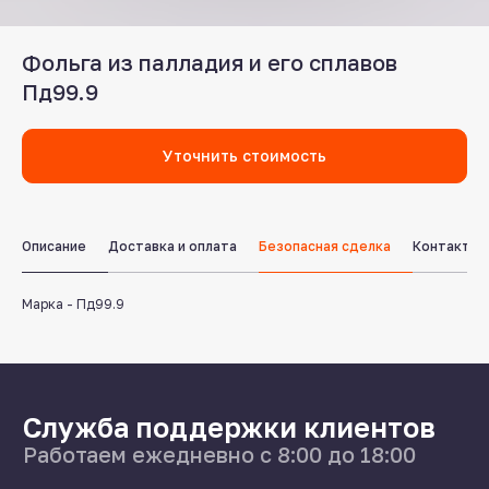
Фольга из палладия и его сплавов
Пд99.9
Уточнить стоимость
Служба поддержки клиентов
Работаем ежедневно с 8:00 до 18:00
8 831 413 29 55
Описание
Доставка и оплата
Безопасная сделка
Контакты
Бесплатно по России
Заказать звонок
Марка - Пд99.9
Пишите нам
в мессенджерах