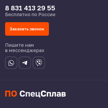
8 831 413 29 55
Нижний Новгород,
ул Федосеенко, 57
s-splavnn@mail.ru
Калькуляторы
Доставка
Производство
Каталог
О нас
Поставщикам
Справочник
Статьи