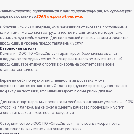
Новым клиентам, обратившимся к нам по рекомендации, мы организуем
первую поставку со
100% отсрочкой платежа.
Обратившись к нам впервые, 95% заказчиков становятся постоянными
клиентами. Мы делаем сотрудничество максимально комфортным,
минимизируя любые риски. Для нас в равной степени важны и качество
продукции, и уровень предоставляемых услуг.
Безопасная сделка
Компания ООО ПО «СпецСплав» гарантирует безопасные сделки
и надежное сотрудничество. Мы уверены в высоком качестве нашей
продукции, гарантируя строгий контроль на соответствие всем
стандартам качеста.
Берем на себя полную ответственность за доставку — она
Служба поддержки клиентов
осуществляется за наш счет. Оплата продукции производится только
Работаем ежедневно с 8:00 до 18:00
по факту ее поставки, что минимизирует любые риски для вас.
8 831 413 29 55
Для новых партнеров мы предлагаем особенно выгодные условия — 100%
Бесплатно по России
отсрочка платежа. Вы сможете оценить качество продукции и услуг,
а оплатить заказ — уже после получения.
Заказать звонок
Сотрудничество с ООО ПО «СпецСплав» — это всегда уверенность
в надежности, качестве и выгодных условиях.
Пишите нам
Контакты