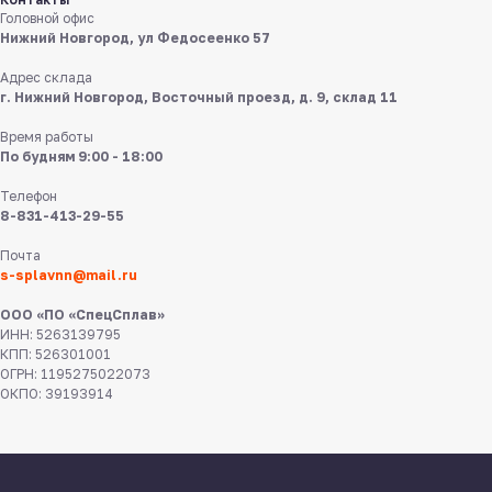
в мессенджерах
Головной офис
Нижний Новгород, ул Федосеенко 57
Адрес склада
г. Нижний Новгород, Восточный проезд, д. 9, склад 11
Время работы
По будням 9:00 - 18:00
Телефон
8 831 413 29 55
8-831-413-29-55
Почта
Нижний Новгород,
ул Федосеенко, 57
s-splavnn@mail.ru
ООО «ПО «СпецСплав»
s-splavnn@mail.ru
ИНН: 5263139795
КПП: 526301001
ОГРН: 1195275022073
Калькуляторы
Доставка
ОКПО: 39193914
Производство
Каталог