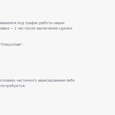
аиваемся под график работы наших
равке — 1 час после заключения сделки.
“Спецсплав”.
 условиях частичного авансирования либо
 потребуется: