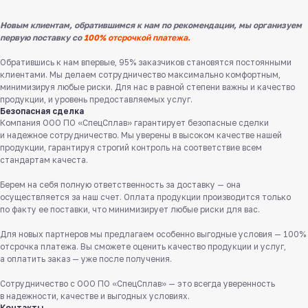
Новым клиентам, обратившимся к нам по рекомендации, мы организуем
первую поставку со
100% отсрочкой платежа.
Обратившись к нам впервые, 95% заказчиков становятся постоянными
клиентами. Мы делаем сотрудничество максимально комфортным,
минимизируя любые риски. Для нас в равной степени важны и качество
продукции, и уровень предоставляемых услуг.
Безопасная сделка
Компания ООО ПО «СпецСплав» гарантирует безопасные сделки
и надежное сотрудничество. Мы уверены в высоком качестве нашей
продукции, гарантируя строгий контроль на соответствие всем
стандартам качеста.
Берем на себя полную ответственность за доставку — она
Служба поддержки клиентов
осуществляется за наш счет. Оплата продукции производится только
Работаем ежедневно с 8:00 до 18:00
по факту ее поставки, что минимизирует любые риски для вас.
8 831 413 29 55
Для новых партнеров мы предлагаем особенно выгодные условия — 100%
Бесплатно по России
отсрочка платежа. Вы сможете оценить качество продукции и услуг,
а оплатить заказ — уже после получения.
Заказать звонок
Сотрудничество с ООО ПО «СпецСплав» — это всегда уверенность
в надежности, качестве и выгодных условиях.
Пишите нам
Контакты