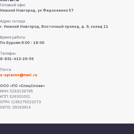
в мессенджерах
Головной офис
Нижний Новгород, ул Федосеенко 57
Адрес склада
г. Нижний Новгород, Восточный проезд, д. 9, склад 11
Время работы
По будням 9:00 - 18:00
Телефон
8 831 413 29 55
8-831-413-29-55
Почта
Нижний Новгород,
ул Федосеенко, 57
s-splavnn@mail.ru
ООО «ПО «СпецСплав»
s-splavnn@mail.ru
ИНН: 5263139795
КПП: 526301001
ОГРН: 1195275022073
Калькуляторы
Доставка
ОКПО: 39193914
Производство
Каталог