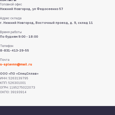
в мессенджерах
Головной офис
Нижний Новгород, ул Федосеенко 57
Адрес склада
г. Нижний Новгород, Восточный проезд, д. 9, склад 11
Время работы
По будням 9:00 - 18:00
Телефон
8 831 413 29 55
8-831-413-29-55
Почта
Нижний Новгород,
ул Федосеенко, 57
s-splavnn@mail.ru
ООО «ПО «СпецСплав»
s-splavnn@mail.ru
ИНН: 5263139795
КПП: 526301001
ОГРН: 1195275022073
Калькуляторы
Доставка
ОКПО: 39193914
Производство
Каталог