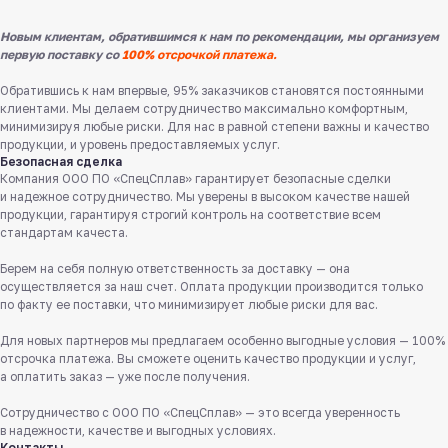
Новым клиентам, обратившимся к нам по рекомендации, мы организуем
первую поставку со
100% отсрочкой платежа.
Обратившись к нам впервые, 95% заказчиков становятся постоянными
клиентами. Мы делаем сотрудничество максимально комфортным,
минимизируя любые риски. Для нас в равной степени важны и качество
продукции, и уровень предоставляемых услуг.
Безопасная сделка
Компания ООО ПО «СпецСплав» гарантирует безопасные сделки
и надежное сотрудничество. Мы уверены в высоком качестве нашей
продукции, гарантируя строгий контроль на соответствие всем
стандартам качеста.
Берем на себя полную ответственность за доставку — она
Служба поддержки клиентов
осуществляется за наш счет. Оплата продукции производится только
Работаем ежедневно с 8:00 до 18:00
по факту ее поставки, что минимизирует любые риски для вас.
8 831 413 29 55
Для новых партнеров мы предлагаем особенно выгодные условия — 100%
Бесплатно по России
отсрочка платежа. Вы сможете оценить качество продукции и услуг,
а оплатить заказ — уже после получения.
Заказать звонок
Сотрудничество с ООО ПО «СпецСплав» — это всегда уверенность
в надежности, качестве и выгодных условиях.
Пишите нам
Контакты