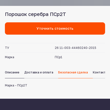
Порошок серебра ПСр2Т
Уточнить стоимость
ТУ
26 11-003-44460240-2015
Служба поддержки клиентов
Работаем ежедневно с 8:00 до 18:00
Марка
ПСр1
8 831 413 29 55
Бесплатно по России
Описание
Доставка и оплата
Безопасная сделка
Контакты
Заказать звонок
Марка - ПСр2Т
Пишите нам
в мессенджерах