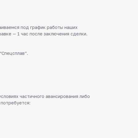
аиваемся под график работы наших
равке — 1 час после заключения сделки.
“Спецсплав”.
 условиях частичного авансирования либо
 потребуется: