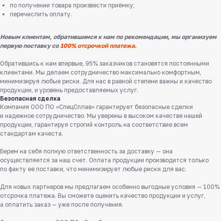
по получении товара произвести приёмку;
перечислить оплату.
Новым клиентам, обратившимся к нам по рекомендации, мы организуем
первую поставку со
100% отсрочкой платежа.
Обратившись к нам впервые, 95% заказчиков становятся постоянными
клиентами. Мы делаем сотрудничество максимально комфортным,
минимизируя любые риски. Для нас в равной степени важны и качество
продукции, и уровень предоставляемых услуг.
Безопасная сделка
Компания ООО ПО «СпецСплав» гарантирует безопасные сделки
и надежное сотрудничество. Мы уверены в высоком качестве нашей
продукции, гарантируя строгий контроль на соответствие всем
стандартам качеста.
Служба поддержки клиентов
Берем на себя полную ответственность за доставку — она
Работаем ежедневно с 8:00 до 18:00
осуществляется за наш счет. Оплата продукции производится только
по факту ее поставки, что минимизирует любые риски для вас.
8 831 413 29 55
Для новых партнеров мы предлагаем особенно выгодные условия — 100%
Бесплатно по России
отсрочка платежа. Вы сможете оценить качество продукции и услуг,
а оплатить заказ — уже после получения.
Заказать звонок