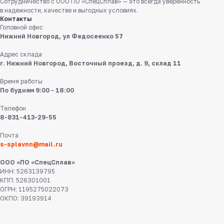
Сотрудничество с ООО ПО «СпецСплав» — это всегда уверенность
в надежности, качестве и выгодных условиях.
Пишите нам
Контакты
в мессенджерах
Головной офис
Нижний Новгород, ул Федосеенко 57
Адрес склада
г. Нижний Новгород, Восточный проезд, д. 9, склад 11
Время работы
По будням 9:00 - 18:00
8 831 413 29 55
Телефон
8-831-413-29-55
Нижний Новгород,
Почта
ул Федосеенко, 57
s-splavnn@mail.ru
s-splavnn@mail.ru
ООО «ПО «СпецСплав»
ИНН: 5263139795
КПП: 526301001
Калькуляторы
ОГРН: 1195275022073
Доставка
ОКПО: 39193914
Производство
Каталог