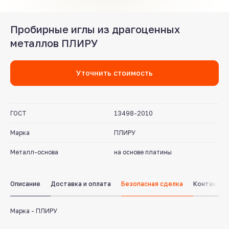
Пробирные иглы из драгоценных
металлов ПЛИРУ
Уточнить стоимость
ГОСТ
13498-2010
Служба поддержки клиентов
Марка
ПЛИРУ
Работаем ежедневно с 8:00 до 18:00
Металл-основа
на основе платины
8 831 413 29 55
Бесплатно по России
Описание
Доставка и оплата
Безопасная сделка
Контакты
Заказать звонок
Марка - ПЛИРУ
Пишите нам
в мессенджерах