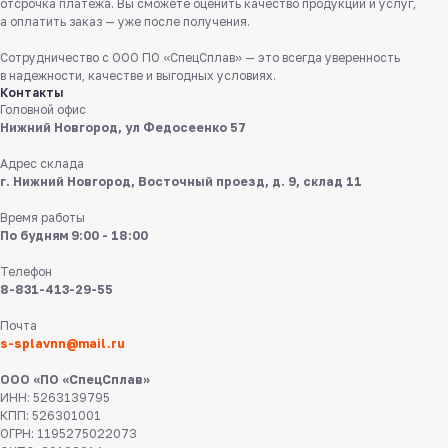
отсрочка платежа. Вы сможете оценить качество продукции и услуг,
Заказать звонок
а оплатить заказ — уже после получения.
Сотрудничество с ООО ПО «СпецСплав» — это всегда уверенность
Пишите нам
в надежности, качестве и выгодных условиях.
в мессенджерах
Контакты
Головной офис
Нижний Новгород, ул Федосеенко 57
Адрес склада
г. Нижний Новгород, Восточный проезд, д. 9, склад 11
Время работы
По будням 9:00 - 18:00
8 831 413 29 55
Телефон
8-831-413-29-55
Нижний Новгород,
ул Федосеенко, 57
Почта
s-splavnn@mail.ru
s-splavnn@mail.ru
ООО «ПО «СпецСплав»
ИНН: 5263139795
Калькуляторы
КПП: 526301001
Доставка
ОГРН: 1195275022073
Производство