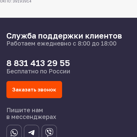
ОКПО: 39193914
Каталог
О нас
Поставщикам
Справочник
Статьи
©2024 СпецСплав
Политика конфиденциальности
Создание сайта