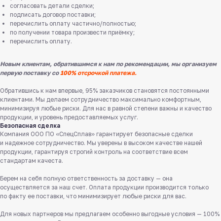
согласовать детали сделки;
подписать договор поставки;
перечислить оплату частично/полностью;
по получении товара произвести приёмку;
перечислить оплату.
Новым клиентам, обратившимся к нам по рекомендации, мы организуем
первую поставку со
100% отсрочкой платежа.
Обратившись к нам впервые, 95% заказчиков становятся постоянными
клиентами. Мы делаем сотрудничество максимально комфортным,
минимизируя любые риски. Для нас в равной степени важны и качество
продукции, и уровень предоставляемых услуг.
Безопасная сделка
Компания ООО ПО «СпецСплав» гарантирует безопасные сделки
и надежное сотрудничество. Мы уверены в высоком качестве нашей
продукции, гарантируя строгий контроль на соответствие всем
стандартам качеста.
Служба поддержки клиентов
Работаем ежедневно с 8:00 до 18:00
Берем на себя полную ответственность за доставку — она
осуществляется за наш счет. Оплата продукции производится только
по факту ее поставки, что минимизирует любые риски для вас.
8 831 413 29 55
Бесплатно по России
Для новых партнеров мы предлагаем особенно выгодные условия — 100%