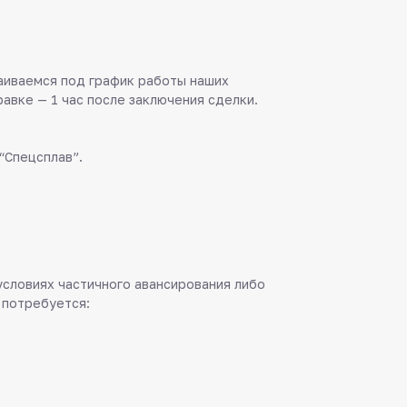
аиваемся под график работы наших
равке — 1 час после заключения сделки.
“Спецсплав”.
 условиях частичного авансирования либо
 потребуется: