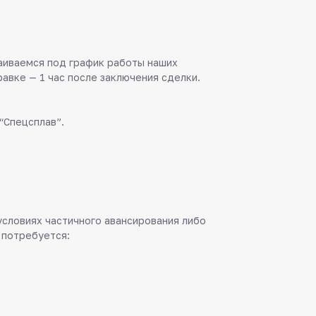
аиваемся под график работы наших
равке — 1 час после заключения сделки.
“Спецсплав”.
 условиях частичного авансирования либо
 потребуется: