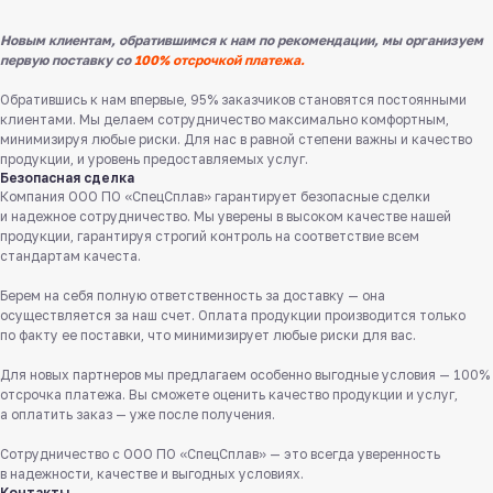
Новым клиентам, обратившимся к нам по рекомендации, мы организуем
первую поставку со
100% отсрочкой платежа.
Обратившись к нам впервые, 95% заказчиков становятся постоянными
клиентами. Мы делаем сотрудничество максимально комфортным,
минимизируя любые риски. Для нас в равной степени важны и качество
продукции, и уровень предоставляемых услуг.
Безопасная сделка
Компания ООО ПО «СпецСплав» гарантирует безопасные сделки
и надежное сотрудничество. Мы уверены в высоком качестве нашей
продукции, гарантируя строгий контроль на соответствие всем
стандартам качеста.
Берем на себя полную ответственность за доставку — она
Служба поддержки клиентов
осуществляется за наш счет. Оплата продукции производится только
Работаем ежедневно с 8:00 до 18:00
по факту ее поставки, что минимизирует любые риски для вас.
8 831 413 29 55
Для новых партнеров мы предлагаем особенно выгодные условия — 100%
Бесплатно по России
отсрочка платежа. Вы сможете оценить качество продукции и услуг,
а оплатить заказ — уже после получения.
Заказать звонок
Сотрудничество с ООО ПО «СпецСплав» — это всегда уверенность
в надежности, качестве и выгодных условиях.
Пишите нам
Контакты