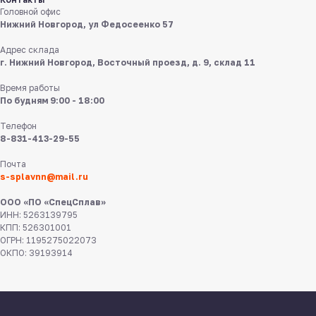
в мессенджерах
Головной офис
Нижний Новгород, ул Федосеенко 57
Адрес склада
г. Нижний Новгород, Восточный проезд, д. 9, склад 11
Время работы
По будням 9:00 - 18:00
Телефон
8 831 413 29 55
8-831-413-29-55
Почта
Нижний Новгород,
ул Федосеенко, 57
s-splavnn@mail.ru
ООО «ПО «СпецСплав»
s-splavnn@mail.ru
ИНН: 5263139795
КПП: 526301001
ОГРН: 1195275022073
Калькуляторы
Доставка
ОКПО: 39193914
Производство
Каталог