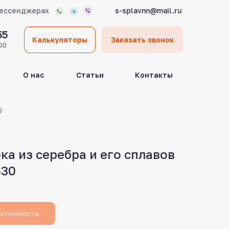
мессенджерах
s-splavnn@mail.ru
55
Калькуляторы
Заказать звонок
00
О нас
Статьи
Контакты
0
ка из серебра и его сплавов
-30
 стоимость