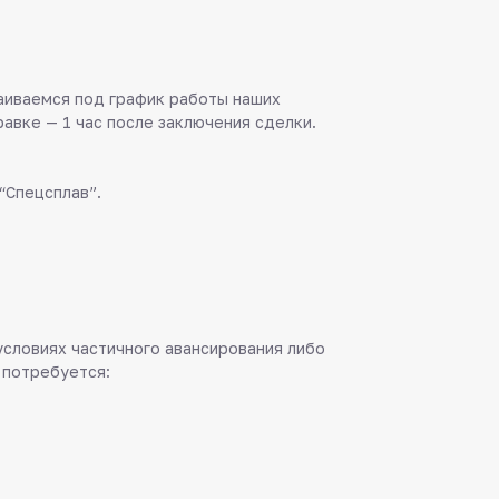
аиваемся под график работы наших
равке — 1 час после заключения сделки.
“Спецсплав”.
 условиях частичного авансирования либо
 потребуется: