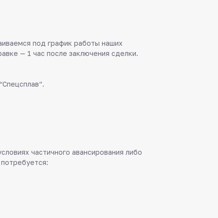
аиваемся под график работы наших
равке — 1 час после заключения сделки.
“Спецсплав”.
 условиях частичного авансирования либо
 потребуется: