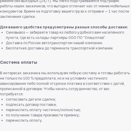
режиме без выходных (24/7). Мы легко подстраиваемся под график
работы наших заказчиков, что выгодно отличает нас от менее мобильных
конкурентов. Время на подготовку вашего груза к отправке — 1 час после
заключения сделки.
Для вашего удобства предусмотрены разные способы доставки:
Самовывоз — забираете товар из любого удобного вам населённого
пункта, где есть склады-партнёры ООО ПО “Спецсплав”.
Доставка по России автотранспортом нашей компании.
Бесплатная доставка до терминала транспортной компании.
Система оплаты
В интересах заказчика мы используем гибкую систему и готовы работать
не только по 100 % предоплате, но и на условиях частичного
авансирования либо полной отсрочки платежа в соответствии с датой,
прописанной в договоре. Чтобы начать сотрудничество, от вас
потребуется:
согласовать детали сделки;
подписать договор поставки;
перечислить оплату частично/полностью;
по получении товара произвести приёмку;
перечислить оплату.