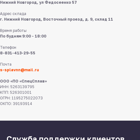
Нижний Новгород, ул Федосеенко 57
Адрес склада
г. Нижний Новгород, Восточный проезд, д. 9, склад 11
Время работы
По будням 9:00 - 18:00
Телефон
8 831 413 29 55
8-831-413-29-55
Почта
Нижний Новгород,
s-splavnn@mail.ru
ул Федосеенко, 57
ООО «ПО «СпецСплав»
s-splavnn@mail.ru
ИНН: 5263139795
КПП: 526301001
ОГРН: 1195275022073
Калькуляторы
ОКПО: 39193914
Доставка
Производство
Каталог