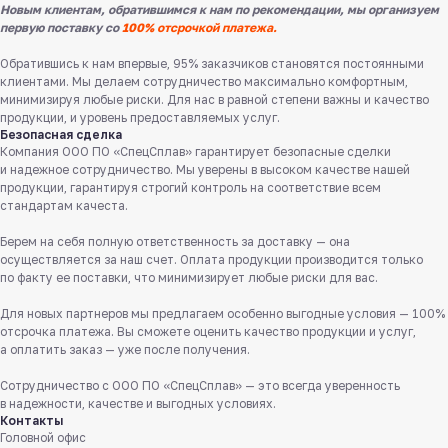
Новым клиентам, обратившимся к нам по рекомендации, мы организуем
первую поставку со
100% отсрочкой платежа.
Обратившись к нам впервые, 95% заказчиков становятся постоянными
клиентами. Мы делаем сотрудничество максимально комфортным,
минимизируя любые риски. Для нас в равной степени важны и качество
продукции, и уровень предоставляемых услуг.
Безопасная сделка
Компания ООО ПО «СпецСплав» гарантирует безопасные сделки
и надежное сотрудничество. Мы уверены в высоком качестве нашей
продукции, гарантируя строгий контроль на соответствие всем
стандартам качеста.
Берем на себя полную ответственность за доставку — она
Служба поддержки клиентов
осуществляется за наш счет. Оплата продукции производится только
Работаем ежедневно с 8:00 до 18:00
по факту ее поставки, что минимизирует любые риски для вас.
8 831 413 29 55
Для новых партнеров мы предлагаем особенно выгодные условия — 100%
отсрочка платежа. Вы сможете оценить качество продукции и услуг,
Бесплатно по России
а оплатить заказ — уже после получения.
Заказать звонок
Сотрудничество с ООО ПО «СпецСплав» — это всегда уверенность
в надежности, качестве и выгодных условиях.
Контакты
Пишите нам
Головной офис
в мессенджерах