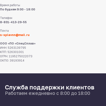
Время работы
По будням 9:00 - 18:00
Телефон
8-831-413-29-55
8 831 413 29 55
Почта
s-splavnn@mail.ru
Нижний Новгород,
ул Федосеенко, 57
ООО «ПО «СпецСплав»
ИНН: 5263139795
s-splavnn@mail.ru
КПП: 526301001
ОГРН: 1195275022073
ОКПО: 39193914
Калькуляторы
Доставка
Производство
Каталог
О нас
Поставщикам
Справочник
Статьи