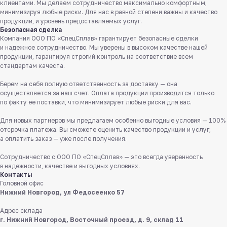
клиентами. Мы делаем сотрудничество максимально комфортным,
минимизируя любые риски. Для нас в равной степени важны и качество
продукции, и уровень предоставляемых услуг.
Безопасная сделка
Компания ООО ПО «СпецСплав» гарантирует безопасные сделки
и надежное сотрудничество. Мы уверены в высоком качестве нашей
продукции, гарантируя строгий контроль на соответствие всем
стандартам качеста.
Берем на себя полную ответственность за доставку — она
осуществляется за наш счет. Оплата продукции производится только
Служба поддержки клиентов
по факту ее поставки, что минимизирует любые риски для вас.
Работаем ежедневно с 8:00 до 18:00
Для новых партнеров мы предлагаем особенно выгодные условия — 100%
отсрочка платежа. Вы сможете оценить качество продукции и услуг,
8 831 413 29 55
а оплатить заказ — уже после получения.
Бесплатно по России
Сотрудничество с ООО ПО «СпецСплав» — это всегда уверенность
Заказать звонок
в надежности, качестве и выгодных условиях.
Контакты
Головной офис
Пишите нам
Нижний Новгород, ул Федосеенко 57
в мессенджерах
Адрес склада
г. Нижний Новгород, Восточный проезд, д. 9, склад 11