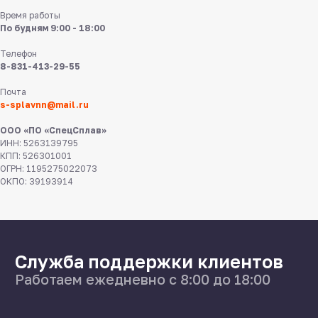
Время работы
По будням 9:00 - 18:00
Телефон
8-831-413-29-55
8 831 413 29 55
Почта
s-splavnn@mail.ru
Нижний Новгород,
ул Федосеенко, 57
ООО «ПО «СпецСплав»
ИНН: 5263139795
s-splavnn@mail.ru
КПП: 526301001
ОГРН: 1195275022073
ОКПО: 39193914
Калькуляторы
Доставка
Производство
Каталог
О нас
Поставщикам
Справочник
Статьи