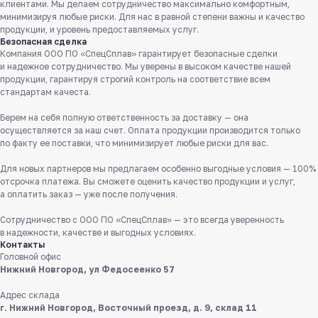
клиентами. Мы делаем сотрудничество максимально комфортным,
минимизируя любые риски. Для нас в равной степени важны и качество
продукции, и уровень предоставляемых услуг.
Безопасная сделка
Компания ООО ПО «СпецСплав» гарантирует безопасные сделки
и надежное сотрудничество. Мы уверены в высоком качестве нашей
продукции, гарантируя строгий контроль на соответствие всем
стандартам качеста.
Берем на себя полную ответственность за доставку — она
осуществляется за наш счет. Оплата продукции производится только
Служба поддержки клиентов
по факту ее поставки, что минимизирует любые риски для вас.
Работаем ежедневно с 8:00 до 18:00
Для новых партнеров мы предлагаем особенно выгодные условия — 100%
отсрочка платежа. Вы сможете оценить качество продукции и услуг,
8 831 413 29 55
а оплатить заказ — уже после получения.
Бесплатно по России
Сотрудничество с ООО ПО «СпецСплав» — это всегда уверенность
Заказать звонок
в надежности, качестве и выгодных условиях.
Контакты
Головной офис
Пишите нам
Нижний Новгород, ул Федосеенко 57
в мессенджерах
Адрес склада
г. Нижний Новгород, Восточный проезд, д. 9, склад 11