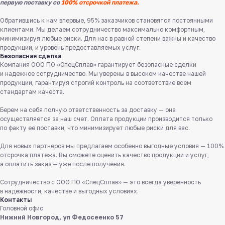
первую поставку со
100% отсрочкой платежа.
Обратившись к нам впервые, 95% заказчиков становятся постоянными
клиентами. Мы делаем сотрудничество максимально комфортным,
минимизируя любые риски. Для нас в равной степени важны и качество
продукции, и уровень предоставляемых услуг.
Безопасная сделка
Компания ООО ПО «СпецСплав» гарантирует безопасные сделки
и надежное сотрудничество. Мы уверены в высоком качестве нашей
продукции, гарантируя строгий контроль на соответствие всем
стандартам качеста.
Берем на себя полную ответственность за доставку — она
Служба поддержки клиентов
осуществляется за наш счет. Оплата продукции производится только
Работаем ежедневно с 8:00 до 18:00
по факту ее поставки, что минимизирует любые риски для вас.
Для новых партнеров мы предлагаем особенно выгодные условия — 100%
8 831 413 29 55
отсрочка платежа. Вы сможете оценить качество продукции и услуг,
Бесплатно по России
а оплатить заказ — уже после получения.
Сотрудничество с ООО ПО «СпецСплав» — это всегда уверенность
Заказать звонок
в надежности, качестве и выгодных условиях.
Контакты
Пишите нам
Головной офис
в мессенджерах
Нижний Новгород, ул Федосеенко 57