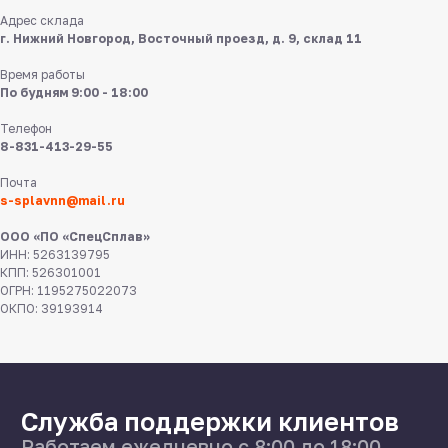
Адрес склада
г. Нижний Новгород, Восточный проезд, д. 9, склад 11
Время работы
По будням 9:00 - 18:00
Телефон
8-831-413-29-55
8 831 413 29 55
Почта
Нижний Новгород,
s-splavnn@mail.ru
ул Федосеенко, 57
ООО «ПО «СпецСплав»
s-splavnn@mail.ru
ИНН: 5263139795
КПП: 526301001
ОГРН: 1195275022073
Калькуляторы
ОКПО: 39193914
Доставка
Производство
Каталог
О нас