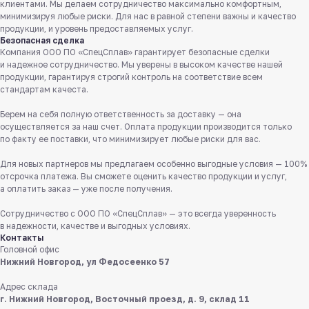
клиентами. Мы делаем сотрудничество максимально комфортным,
минимизируя любые риски. Для нас в равной степени важны и качество
продукции, и уровень предоставляемых услуг.
Безопасная сделка
Компания ООО ПО «СпецСплав» гарантирует безопасные сделки
и надежное сотрудничество. Мы уверены в высоком качестве нашей
продукции, гарантируя строгий контроль на соответствие всем
стандартам качеста.
Берем на себя полную ответственность за доставку — она
осуществляется за наш счет. Оплата продукции производится только
Служба поддержки клиентов
по факту ее поставки, что минимизирует любые риски для вас.
Работаем ежедневно с 8:00 до 18:00
Для новых партнеров мы предлагаем особенно выгодные условия — 100%
отсрочка платежа. Вы сможете оценить качество продукции и услуг,
8 831 413 29 55
а оплатить заказ — уже после получения.
Бесплатно по России
Сотрудничество с ООО ПО «СпецСплав» — это всегда уверенность
Заказать звонок
в надежности, качестве и выгодных условиях.
Контакты
Головной офис
Пишите нам
Нижний Новгород, ул Федосеенко 57
в мессенджерах
Адрес склада
г. Нижний Новгород, Восточный проезд, д. 9, склад 11