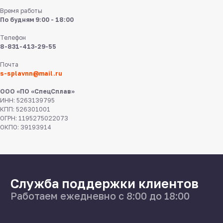
Время работы
По будням 9:00 - 18:00
Телефон
8-831-413-29-55
8 831 413 29 55
Почта
s-splavnn@mail.ru
Нижний Новгород,
ул Федосеенко, 57
ООО «ПО «СпецСплав»
ИНН: 5263139795
s-splavnn@mail.ru
КПП: 526301001
ОГРН: 1195275022073
ОКПО: 39193914
Калькуляторы
Доставка
Производство
Каталог
О нас
Поставщикам
Справочник
Статьи