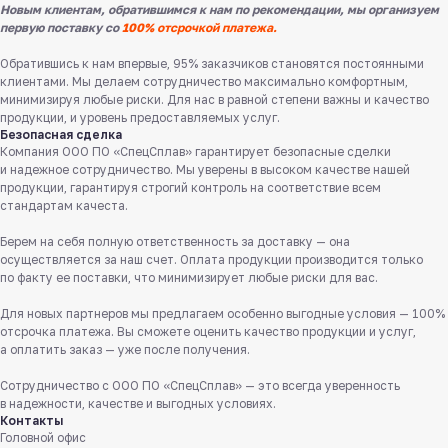
Новым клиентам, обратившимся к нам по рекомендации, мы организуем
первую поставку со
100% отсрочкой платежа.
Обратившись к нам впервые, 95% заказчиков становятся постоянными
клиентами. Мы делаем сотрудничество максимально комфортным,
минимизируя любые риски. Для нас в равной степени важны и качество
продукции, и уровень предоставляемых услуг.
Безопасная сделка
Компания ООО ПО «СпецСплав» гарантирует безопасные сделки
и надежное сотрудничество. Мы уверены в высоком качестве нашей
продукции, гарантируя строгий контроль на соответствие всем
стандартам качеста.
Берем на себя полную ответственность за доставку — она
Служба поддержки клиентов
осуществляется за наш счет. Оплата продукции производится только
Работаем ежедневно с 8:00 до 18:00
по факту ее поставки, что минимизирует любые риски для вас.
8 831 413 29 55
Для новых партнеров мы предлагаем особенно выгодные условия — 100%
отсрочка платежа. Вы сможете оценить качество продукции и услуг,
Бесплатно по России
а оплатить заказ — уже после получения.
Заказать звонок
Сотрудничество с ООО ПО «СпецСплав» — это всегда уверенность
в надежности, качестве и выгодных условиях.
Контакты
Пишите нам
Головной офис
в мессенджерах