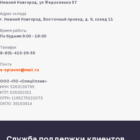
Нижний Новгород, ул Федосеенко 57
Адрес склада
г. Нижний Новгород, Восточный проезд, д. 9, склад 11
Время работы
По будням 9:00 - 18:00
Телефон
8 831 413 29 55
8-831-413-29-55
Почта
Нижний Новгород,
s-splavnn@mail.ru
ул Федосеенко, 57
ООО «ПО «СпецСплав»
s-splavnn@mail.ru
ИНН: 5263139795
КПП: 526301001
ОГРН: 1195275022073
Калькуляторы
ОКПО: 39193914
Доставка
Производство
Каталог