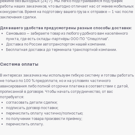
режиме без выходных (24/7). Мы легко подстраиваемся под график
работы наших заказчиков, что выгодно отличает нас от менее мобильных
конкурентов. Время на подготовку вашего груза к отправке — 1 час после
заключения сделки.
Для вашего удобства предусмотрены разные способы доставки:
Самовывоз — забираете товар из любого удобного вам населённого
пункта, где есть склады-партнёры ООО ПО “Спецсплав”.
Доставка по России автотранспортом нашей компании.
Бесплатная доставка до терминала транспортной компании.
Система оплаты
В интересах заказчика мы используем гибкую систему и готовы работать
не только по 100 % предоплате, но и на условиях частичного
авансирования либо полной отсрочки платежа в соответствии с датой,
прописанной в договоре. Чтобы начать сотрудничество, от вас
потребуется:
согласовать детали сделки;
подписать договор поставки;
перечислить оплату частично/полностью;
по получении товара произвести приёмку;
перечислить оплату.