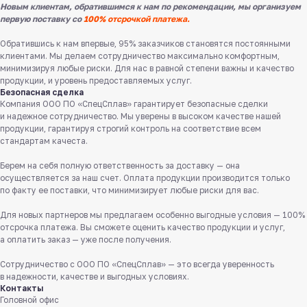
Новым клиентам, обратившимся к нам по рекомендации, мы организуем
первую поставку со
100% отсрочкой платежа.
Обратившись к нам впервые, 95% заказчиков становятся постоянными
клиентами. Мы делаем сотрудничество максимально комфортным,
минимизируя любые риски. Для нас в равной степени важны и качество
продукции, и уровень предоставляемых услуг.
Безопасная сделка
Компания ООО ПО «СпецСплав» гарантирует безопасные сделки
и надежное сотрудничество. Мы уверены в высоком качестве нашей
продукции, гарантируя строгий контроль на соответствие всем
стандартам качеста.
Берем на себя полную ответственность за доставку — она
Служба поддержки клиентов
осуществляется за наш счет. Оплата продукции производится только
Работаем ежедневно с 8:00 до 18:00
по факту ее поставки, что минимизирует любые риски для вас.
8 831 413 29 55
Для новых партнеров мы предлагаем особенно выгодные условия — 100%
отсрочка платежа. Вы сможете оценить качество продукции и услуг,
Бесплатно по России
а оплатить заказ — уже после получения.
Заказать звонок
Сотрудничество с ООО ПО «СпецСплав» — это всегда уверенность
в надежности, качестве и выгодных условиях.
Контакты
Пишите нам
Головной офис
в мессенджерах