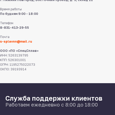
Время работы
По будням 9:00 - 18:00
Телефон
8-831-413-29-55
8 831 413 29 55
Почта
s-splavnn@mail.ru
Нижний Новгород,
ул Федосеенко, 57
ООО «ПО «СпецСплав»
ИНН: 5263139795
s-splavnn@mail.ru
КПП: 526301001
ОГРН: 1195275022073
ОКПО: 39193914
Калькуляторы
Доставка
Производство
Каталог
О нас
Поставщикам
Справочник