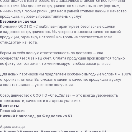
Обратившись к нам впервые, 95% заказчиков становятся постоянными
клиентами. Мы делаем сотрудничество максимально комфортным,
минимизируя любые риски. Для нас в равной степени важны и качество
продукции, и уровень предоставляемых услуг.
Безопасная сделка
Компания ООО ПО «СпецСплав» гарантирует безопасные сделки
и надежное сотрудничество. Мы уверены в высоком качестве нашей
продукции, гарантируя строгий контроль на соответствие всем
стандартам качеста.
Берем на себя полную ответственность за доставку — она
осуществляется за наш счет. Оплата продукции производится только
Служба поддержки клиентов
по факту ее поставки, что минимизирует любые риски для вас.
Работаем ежедневно с 8:00 до 18:00
Для новых партнеров мы предлагаем особенно выгодные условия — 100%
8 831 413 29 55
отсрочка платежа. Вы сможете оценить качество продукции и услуг,
а оплатить заказ — уже после получения.
Бесплатно по России
Сотрудничество с ООО ПО «СпецСплав» — это всегда уверенность
Заказать звонок
в надежности, качестве и выгодных условиях.
Контакты
Головной офис
Пишите нам
Нижний Новгород, ул Федосеенко 57
в мессенджерах
Адрес склада
г. Нижний Новгород, Восточный проезд, д. 9, склад 11