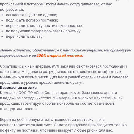
прописанной в договоре. Чтобы начать сотрудничество, от вас
потребуется:
согласовать детали сделки;
подписать договор поставки;
перечислить оплату частично/полностью;
по получении товара произвести приёмку;
перечислить оплату.
Новым клиентам, обратившимся к нам по рекомендации, мы организуем
первую поставку со
100% отсрочкой платежа.
Обратившись к нам впервые, 95% заказчиков становятся постоянными
клиентами. Мы делаем сотрудничество максимально комфортным,
минимизируя любые риски. Для нас в равной степени важны и качество
продукции, и уровень предоставляемых услуг.
Безопасная сделка
Компания ООО ПО «СпецСплав» гарантирует безопасные сделки
и надежное сотрудничество. Мы уверены в высоком качестве нашей
продукции, гарантируя строгий контроль на соответствие всем
Служба поддержки клиентов
стандартам качеста.
Работаем ежедневно с 8:00 до 18:00
Берем на себя полную ответственность за доставку — она
осуществляется за наш счет. Оплата продукции производится только
8 831 413 29 55
по факту ее поставки, что минимизирует любые риски для вас.