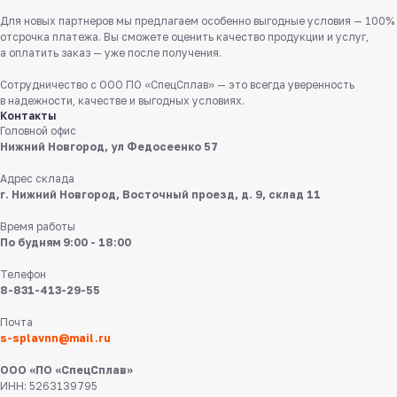
Бесплатно по России
Для новых партнеров мы предлагаем особенно выгодные условия — 100%
отсрочка платежа. Вы сможете оценить качество продукции и услуг,
Заказать звонок
а оплатить заказ — уже после получения.
Пишите нам
Сотрудничество с ООО ПО «СпецСплав» — это всегда уверенность
в мессенджерах
в надежности, качестве и выгодных условиях.
Контакты
Головной офис
Нижний Новгород, ул Федосеенко 57
Адрес склада
г. Нижний Новгород, Восточный проезд, д. 9, склад 11
Время работы
По будням 9:00 - 18:00
8 831 413 29 55
Телефон
Нижний Новгород,
8-831-413-29-55
ул Федосеенко, 57
Почта
s-splavnn@mail.ru
s-splavnn@mail.ru
ООО «ПО «СпецСплав»
Калькуляторы
ИНН: 5263139795