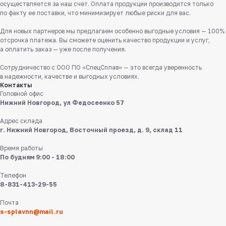
8 831 413 29 55
осуществляется за наш счет. Оплата продукции производится только
по факту ее поставки, что минимизирует любые риски для вас.
Бесплатно по России
Для новых партнеров мы предлагаем особенно выгодные условия — 100%
Заказать звонок
отсрочка платежа. Вы сможете оценить качество продукции и услуг,
а оплатить заказ — уже после получения.
Пишите нам
Сотрудничество с ООО ПО «СпецСплав» — это всегда уверенность
в мессенджерах
в надежности, качестве и выгодных условиях.
Контакты
Головной офис
Нижний Новгород, ул Федосеенко 57
Адрес склада
г. Нижний Новгород, Восточный проезд, д. 9, склад 11
Время работы
8 831 413 29 55
По будням 9:00 - 18:00
Телефон
Нижний Новгород,
8-831-413-29-55
ул Федосеенко, 57
Почта
s-splavnn@mail.ru
s-splavnn@mail.ru