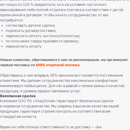
не только по 100 % предоплате, но и на условиях частичного
авансирования либо полной отсрочки платежа в соответствии с датой,
прописанной в договоре. Чтобы начать сотрудничество, от вас
потребуется:
согласовать детали сделки;
подписать договор поставки;
перечислить оплату частично/полностью;
по получении товара произвести приёмку;
перечислить оплату.
Новым клиентам, обратившимся к нам по рекомендации, мы организуем
первую поставку со
100% отсрочкой платежа.
Обратившись к нам впервые, 95% заказчиков становятся постоянными
клиентами. Мы делаем сотрудничество максимально комфортным,
минимизируя любые риски. Для нас в равной степени важны и качество
продукции, и уровень предоставляемых услуг.
Безопасная сделка
Компания ООО ПО «СпецСплав» гарантирует безопасные сделки
и надежное сотрудничество. Мы уверены в высоком качестве нашей
продукции, гарантируя строгий контроль на соответствие всем
Служба поддержки клиентов
стандартам качеста.
Работаем ежедневно с 8:00 до 18:00
Берем на себя полную ответственность за доставку — она