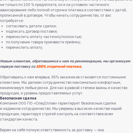
не только по 100 % предоплате, но и на условиях частичного
авансирования либо полной отсрочки платежа в соответствии с датой,
прописанной в договоре. Чтобы начать сотрудничество, от вас
потребуется:
согласовать детали сделки;
подписать договор поставки;
перечислить оплату частично/полностью;
по получении товара произвести приёмку;
перечислить оплату.
Новым клиентам, обратившимся к нам по рекомендации, мы организуем
первую поставку со
100% отсрочкой платежа.
Обратившись к нам впервые, 95% заказчиков становятся постоянными
клиентами. Мы делаем сотрудничество максимально комфортным,
минимизируя любые риски. Для нас в равной степени важны и качество
продукции, и уровень предоставляемых услуг.
Безопасная сделка
Компания ООО ПО «СпецСплав» гарантирует безопасные сделки
и надежное сотрудничество. Мы уверены в высоком качестве нашей
продукции, гарантируя строгий контроль на соответствие всем
Служба поддержки клиентов
стандартам качеста.
Работаем ежедневно с 8:00 до 18:00
Берем на себя полную ответственность за доставку — она