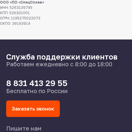
ООО «ПО «СпецСплав»
Калькуляторы
ИНН: 5263139795
Доставка
КПП: 526301001
Производство
ОГРН: 1195275022073
Каталог
ОКПО: 39193914
О нас
Поставщикам
Справочник
Статьи
©2024 СпецСплав
Политика конфиденциальности
Создание сайта