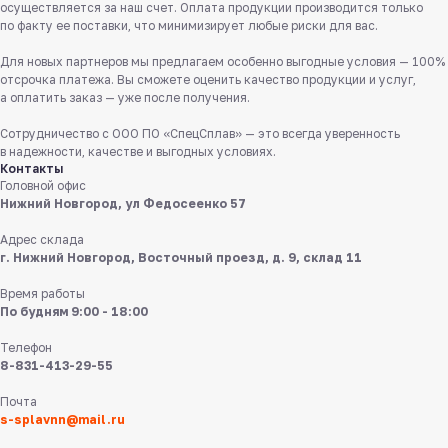
8 831 413 29 55
осуществляется за наш счет. Оплата продукции производится только
по факту ее поставки, что минимизирует любые риски для вас.
Бесплатно по России
Для новых партнеров мы предлагаем особенно выгодные условия — 100%
Заказать звонок
отсрочка платежа. Вы сможете оценить качество продукции и услуг,
а оплатить заказ — уже после получения.
Пишите нам
Сотрудничество с ООО ПО «СпецСплав» — это всегда уверенность
в мессенджерах
в надежности, качестве и выгодных условиях.
Контакты
Головной офис
Нижний Новгород, ул Федосеенко 57
Адрес склада
г. Нижний Новгород, Восточный проезд, д. 9, склад 11
Время работы
8 831 413 29 55
По будням 9:00 - 18:00
Телефон
Нижний Новгород,
8-831-413-29-55
ул Федосеенко, 57
Почта
s-splavnn@mail.ru
s-splavnn@mail.ru