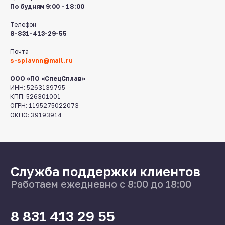
По будням 9:00 - 18:00
Нижний Новгород,
ул Федосеенко, 57
Телефон
8-831-413-29-55
s-splavnn@mail.ru
Почта
s-splavnn@mail.ru
Калькуляторы
Доставка
Производство
ООО «ПО «СпецСплав»
Каталог
ИНН: 5263139795
КПП: 526301001
ОГРН: 1195275022073
ОКПО: 39193914
О нас
Поставщикам
Справочник
Статьи
©2024 СпецСплав