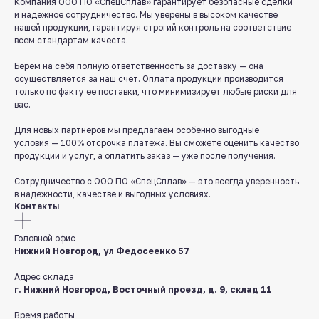
Компания ООО ПО «СпецСплав» гарантирует безопасные сделки
и надежное сотрудничество. Мы уверены в высоком качестве
нашей продукции, гарантируя строгий контроль на соответствие
Служба поддержки клиентов
всем стандартам качеста.
Работаем ежедневно с 8:00 до 18:00
Берем на себя полную ответственность за доставку — она
осуществляется за наш счет. Оплата продукции производится
8 831 413 29 55
только по факту ее поставки, что минимизирует любые риски для
Бесплатно по России
вас.
Заказать звонок
Для новых партнеров мы предлагаем особенно выгодные
условия — 100% отсрочка платежа. Вы сможете оценить качество
продукции и услуг, а оплатить заказ — уже после получения.
Пишите нам
в мессенджерах
Сотрудничество с ООО ПО «СпецСплав» — это всегда уверенность
в надежности, качестве и выгодных условиях.
Контакты
Головной офис
Нижний Новгород, ул Федосеенко 57
Адрес склада
г. Нижний Новгород, Восточный проезд, д. 9, склад 11
8 831 413 29 55
Время работы