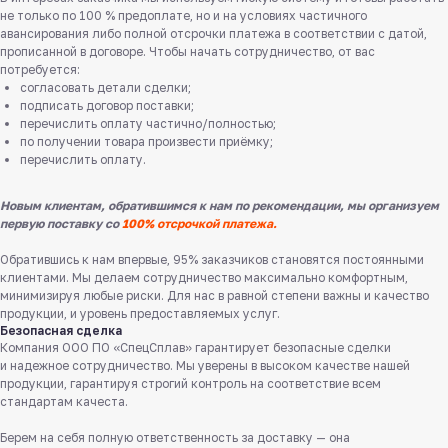
не только по 100 % предоплате, но и на условиях частичного
авансирования либо полной отсрочки платежа в соответствии с датой,
прописанной в договоре. Чтобы начать сотрудничество, от вас
потребуется:
согласовать детали сделки;
подписать договор поставки;
перечислить оплату частично/полностью;
по получении товара произвести приёмку;
перечислить оплату.
Новым клиентам, обратившимся к нам по рекомендации, мы организуем
первую поставку со
100% отсрочкой платежа.
Обратившись к нам впервые, 95% заказчиков становятся постоянными
клиентами. Мы делаем сотрудничество максимально комфортным,
минимизируя любые риски. Для нас в равной степени важны и качество
продукции, и уровень предоставляемых услуг.
Безопасная сделка
Компания ООО ПО «СпецСплав» гарантирует безопасные сделки
и надежное сотрудничество. Мы уверены в высоком качестве нашей
продукции, гарантируя строгий контроль на соответствие всем
Служба поддержки клиентов
стандартам качеста.
Работаем ежедневно с 8:00 до 18:00
Берем на себя полную ответственность за доставку — она