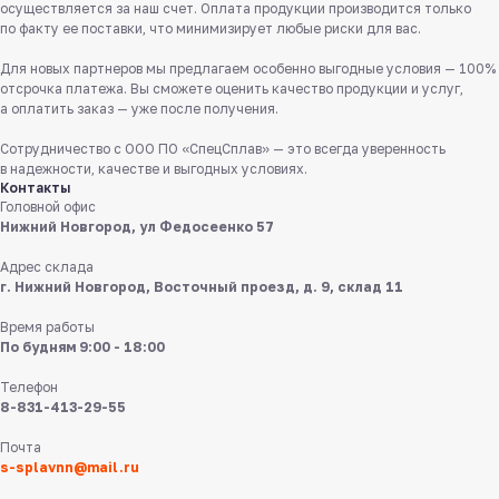
8 831 413 29 55
осуществляется за наш счет. Оплата продукции производится только
по факту ее поставки, что минимизирует любые риски для вас.
Бесплатно по России
Для новых партнеров мы предлагаем особенно выгодные условия — 100%
Заказать звонок
отсрочка платежа. Вы сможете оценить качество продукции и услуг,
а оплатить заказ — уже после получения.
Пишите нам
Сотрудничество с ООО ПО «СпецСплав» — это всегда уверенность
в мессенджерах
в надежности, качестве и выгодных условиях.
Контакты
Головной офис
Нижний Новгород, ул Федосеенко 57
Адрес склада
г. Нижний Новгород, Восточный проезд, д. 9, склад 11
Время работы
8 831 413 29 55
По будням 9:00 - 18:00
Телефон
Нижний Новгород,
8-831-413-29-55
ул Федосеенко, 57
Почта
s-splavnn@mail.ru
s-splavnn@mail.ru