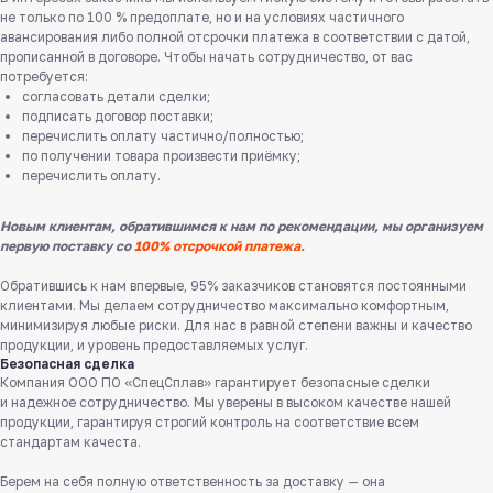
не только по 100 % предоплате, но и на условиях частичного
авансирования либо полной отсрочки платежа в соответствии с датой,
прописанной в договоре. Чтобы начать сотрудничество, от вас
потребуется:
согласовать детали сделки;
подписать договор поставки;
перечислить оплату частично/полностью;
по получении товара произвести приёмку;
перечислить оплату.
Новым клиентам, обратившимся к нам по рекомендации, мы организуем
первую поставку со
100% отсрочкой платежа.
Обратившись к нам впервые, 95% заказчиков становятся постоянными
клиентами. Мы делаем сотрудничество максимально комфортным,
минимизируя любые риски. Для нас в равной степени важны и качество
продукции, и уровень предоставляемых услуг.
Безопасная сделка
Компания ООО ПО «СпецСплав» гарантирует безопасные сделки
и надежное сотрудничество. Мы уверены в высоком качестве нашей
продукции, гарантируя строгий контроль на соответствие всем
Служба поддержки клиентов
стандартам качеста.
Работаем ежедневно с 8:00 до 18:00
Берем на себя полную ответственность за доставку — она