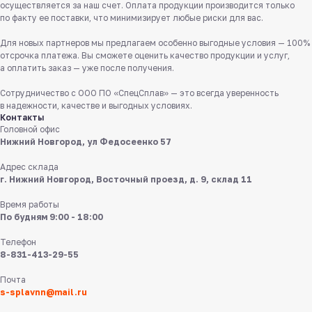
8 831 413 29 55
осуществляется за наш счет. Оплата продукции производится только
по факту ее поставки, что минимизирует любые риски для вас.
Бесплатно по России
Для новых партнеров мы предлагаем особенно выгодные условия — 100%
Заказать звонок
отсрочка платежа. Вы сможете оценить качество продукции и услуг,
а оплатить заказ — уже после получения.
Пишите нам
Сотрудничество с ООО ПО «СпецСплав» — это всегда уверенность
в мессенджерах
в надежности, качестве и выгодных условиях.
Контакты
Головной офис
Нижний Новгород, ул Федосеенко 57
Адрес склада
г. Нижний Новгород, Восточный проезд, д. 9, склад 11
Время работы
8 831 413 29 55
По будням 9:00 - 18:00
Телефон
Нижний Новгород,
8-831-413-29-55
ул Федосеенко, 57
Почта
s-splavnn@mail.ru
s-splavnn@mail.ru