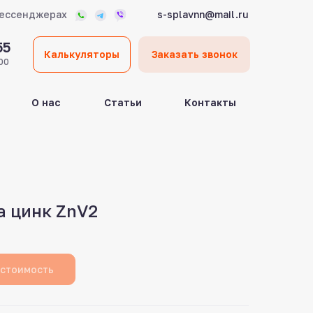
мессенджерах
s-splavnn@mail.ru
55
Калькуляторы
Заказать звонок
00
О нас
Статьи
Контакты
а цинк ZnV2
 стоимость