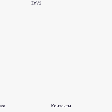
ZnV2
лка
Контакты