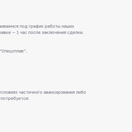
аиваемся под график работы наших
равке — 1 час после заключения сделки.
“Спецсплав”.
 условиях частичного авансирования либо
 потребуется: