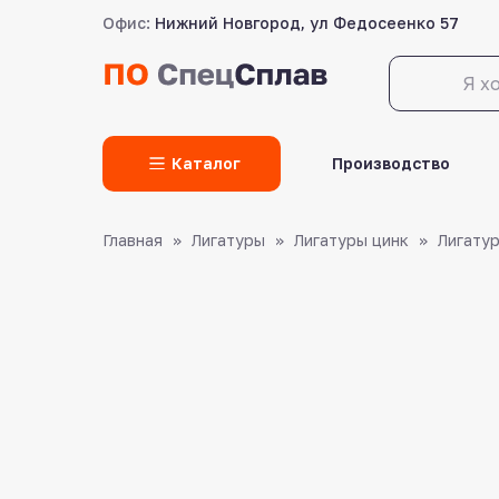
Офис:
Нижний Новгород, ул Федосеенко 57
LET'S GO!
Каталог
Производство
Главная
Лигатуры
Лигатуры цинк
Лигату