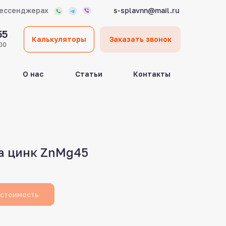
мессенджерах
s-splavnn@mail.ru
55
Калькуляторы
Заказать звонок
00
О нас
Статьи
Контакты
а цинк ZnMg45
 стоимость