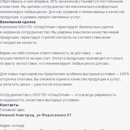
Обратившись к нам впервые, 95% заказчиков становятся постоянными
клиентами. Мы делаем сотрудничество максимально комфортным,
минимизируя любые риски. Для нас в равной степени важны и качество
продукции, и уровень предоставляемых услуг.
Безопасная сделка
Компания ООО ПО «СпецСплав» гарантирует безопасные сделки
и надежное сотрудничество. Мы уверены в высоком качестве нашей
продукции, гарантируя строгий контроль на соответствие всем
стандартам качеста.
Берем на себя полную ответственность за доставку — она
осуществляется за наш счет. Оплата продукции производится только
Служба поддержки клиентов
по факту ее поставки, что минимизирует любые риски для вас.
Работаем ежедневно с 8:00 до 18:00
Для новых партнеров мы предлагаем особенно выгодные условия — 100%
8 831 413 29 55
отсрочка платежа. Вы сможете оценить качество продукции и услуг,
а оплатить заказ — уже после получения.
Бесплатно по России
Сотрудничество с ООО ПО «СпецСплав» — это всегда уверенность
Заказать звонок
в надежности, качестве и выгодных условиях.
Контакты
Головной офис
Пишите нам
Нижний Новгород, ул Федосеенко 57
в мессенджерах
Адрес склада