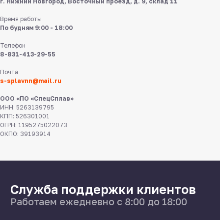
г. Нижний Новгород, Восточный проезд, д. 9, склад 11
Время работы
По будням 9:00 - 18:00
Телефон
8-831-413-29-55
8 831 413 29 55
Почта
s-splavnn@mail.ru
Нижний Новгород,
ул Федосеенко, 57
ООО «ПО «СпецСплав»
ИНН: 5263139795
s-splavnn@mail.ru
КПП: 526301001
ОГРН: 1195275022073
ОКПО: 39193914
Калькуляторы
Доставка
Производство
Каталог
О нас
Поставщикам
Справочник