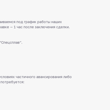
аиваемся под график работы наших
равке — 1 час после заключения сделки.
“Спецсплав”.
 условиях частичного авансирования либо
 потребуется: