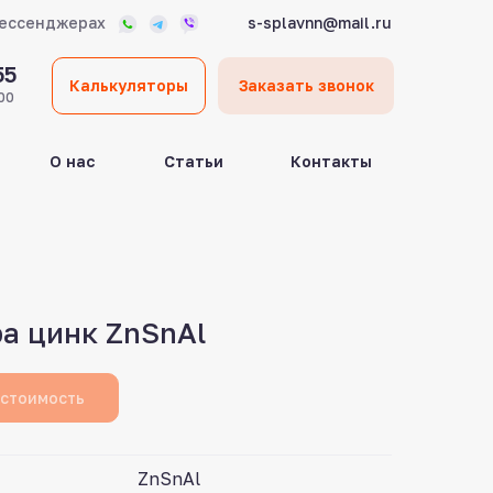
мессенджерах
s-splavnn@mail.ru
55
Калькуляторы
Заказать звонок
00
О нас
Статьи
Контакты
а цинк ZnSnAl
 стоимость
ZnSnAl