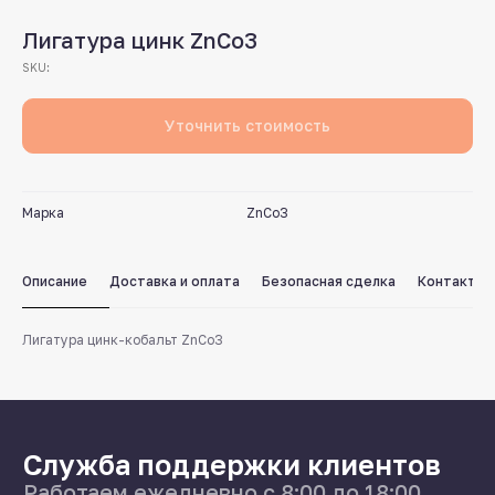
Лигатура цинк ZnCo3
SKU:
Уточнить стоимость
Служба поддержки клиентов
Работаем ежедневно с 8:00 до 18:00
Марка
ZnCo3
8 831 413 29 55
Бесплатно по России
Описание
Доставка и оплата
Безопасная сделка
Контакты
Заказать звонок
Лигатура цинк-кобальт ZnCo3
Пишите нам
в мессенджерах