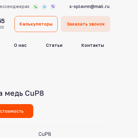
мессенджерах
s-splavnn@mail.ru
55
Калькуляторы
Заказать звонок
00
О нас
Статьи
Контакты
а медь CuP8
 стоимость
CuP8