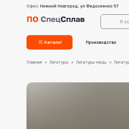
Офис:
Нижний Новгород, ул Федосеенко 57
LET'S GO!
Каталог
Производство
Главная
Лигатуры
Лигатуры медь
Лигату