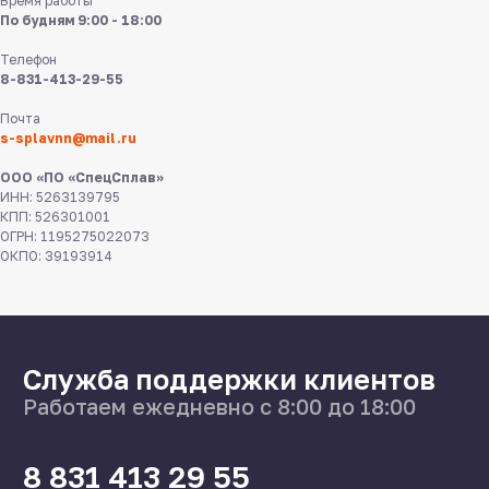
Время работы
По будням 9:00 - 18:00
Телефон
8-831-413-29-55
8 831 413 29 55
Почта
s-splavnn@mail.ru
Нижний Новгород,
ул Федосеенко, 57
ООО «ПО «СпецСплав»
ИНН: 5263139795
КПП: 526301001
s-splavnn@mail.ru
ОГРН: 1195275022073
ОКПО: 39193914
Калькуляторы
Доставка
Производство
Каталог
О нас
Поставщикам
Справочник
Статьи