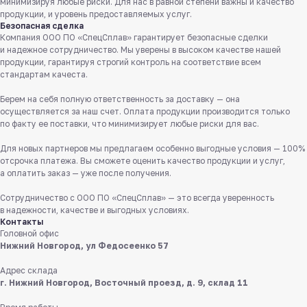
минимизируя любые риски. Для нас в равной степени важны и качество
продукции, и уровень предоставляемых услуг.
Безопасная сделка
Компания ООО ПО «СпецСплав» гарантирует безопасные сделки
и надежное сотрудничество. Мы уверены в высоком качестве нашей
продукции, гарантируя строгий контроль на соответствие всем
стандартам качеста.
Берем на себя полную ответственность за доставку — она
осуществляется за наш счет. Оплата продукции производится только
Служба поддержки клиентов
по факту ее поставки, что минимизирует любые риски для вас.
Работаем ежедневно с 8:00 до 18:00
Для новых партнеров мы предлагаем особенно выгодные условия — 100%
отсрочка платежа. Вы сможете оценить качество продукции и услуг,
8 831 413 29 55
а оплатить заказ — уже после получения.
Бесплатно по России
Сотрудничество с ООО ПО «СпецСплав» — это всегда уверенность
в надежности, качестве и выгодных условиях.
Заказать звонок
Контакты
Головной офис
Пишите нам
Нижний Новгород, ул Федосеенко 57
в мессенджерах
Адрес склада
г. Нижний Новгород, Восточный проезд, д. 9, склад 11