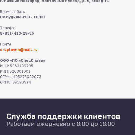
г. Нижний Новгород, Восточный проезд, д. 9, склад 11
Время работы
По будням 9:00 - 18:00
Телефон
8-831-413-29-55
8 831 413 29 55
Почта
s-splavnn@mail.ru
Нижний Новгород,
ул Федосеенко, 57
ООО «ПО «СпецСплав»
ИНН: 5263139795
s-splavnn@mail.ru
КПП: 526301001
ОГРН: 1195275022073
ОКПО: 39193914
Калькуляторы
Доставка
Производство
Каталог
О нас
Поставщикам
Справочник