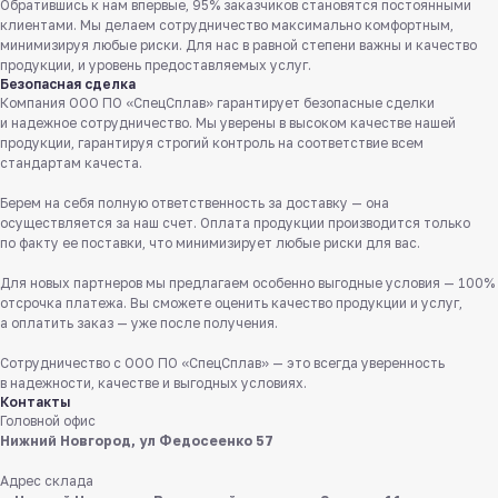
Обратившись к нам впервые, 95% заказчиков становятся постоянными
клиентами. Мы делаем сотрудничество максимально комфортным,
минимизируя любые риски. Для нас в равной степени важны и качество
продукции, и уровень предоставляемых услуг.
Безопасная сделка
Компания ООО ПО «СпецСплав» гарантирует безопасные сделки
и надежное сотрудничество. Мы уверены в высоком качестве нашей
продукции, гарантируя строгий контроль на соответствие всем
стандартам качеста.
Берем на себя полную ответственность за доставку — она
осуществляется за наш счет. Оплата продукции производится только
Служба поддержки клиентов
по факту ее поставки, что минимизирует любые риски для вас.
Работаем ежедневно с 8:00 до 18:00
Для новых партнеров мы предлагаем особенно выгодные условия — 100%
8 831 413 29 55
отсрочка платежа. Вы сможете оценить качество продукции и услуг,
а оплатить заказ — уже после получения.
Бесплатно по России
Сотрудничество с ООО ПО «СпецСплав» — это всегда уверенность
Заказать звонок
в надежности, качестве и выгодных условиях.
Контакты
Головной офис
Пишите нам
Нижний Новгород, ул Федосеенко 57
в мессенджерах
Адрес склада