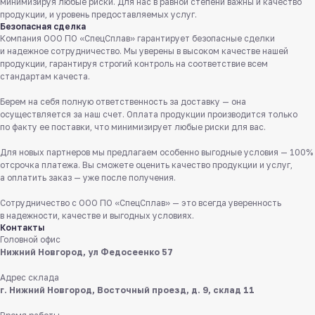
минимизируя любые риски. Для нас в равной степени важны и качество
продукции, и уровень предоставляемых услуг.
Безопасная сделка
Компания ООО ПО «СпецСплав» гарантирует безопасные сделки
и надежное сотрудничество. Мы уверены в высоком качестве нашей
продукции, гарантируя строгий контроль на соответствие всем
стандартам качеста.
Берем на себя полную ответственность за доставку — она
осуществляется за наш счет. Оплата продукции производится только
Служба поддержки клиентов
по факту ее поставки, что минимизирует любые риски для вас.
Работаем ежедневно с 8:00 до 18:00
Для новых партнеров мы предлагаем особенно выгодные условия — 100%
отсрочка платежа. Вы сможете оценить качество продукции и услуг,
8 831 413 29 55
а оплатить заказ — уже после получения.
Бесплатно по России
Сотрудничество с ООО ПО «СпецСплав» — это всегда уверенность
в надежности, качестве и выгодных условиях.
Заказать звонок
Контакты
Головной офис
Пишите нам
Нижний Новгород, ул Федосеенко 57
в мессенджерах
Адрес склада
г. Нижний Новгород, Восточный проезд, д. 9, склад 11