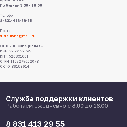
Время работы
По будням 9:00 - 18:00
Телефон
8-831-413-29-55
8 831 413 29 55
Почта
s-splavnn@mail.ru
Нижний Новгород,
ул Федосеенко, 57
ООО «ПО «СпецСплав»
ИНН: 5263139795
КПП: 526301001
s-splavnn@mail.ru
ОГРН: 1195275022073
ОКПО: 39193914
Калькуляторы
Доставка
Производство
Каталог
О нас
Поставщикам
Справочник
Статьи