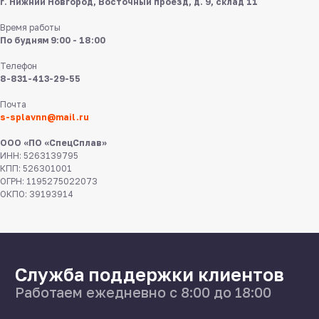
г. Нижний Новгород, Восточный проезд, д. 9, склад 11
Время работы
По будням 9:00 - 18:00
Телефон
8-831-413-29-55
8 831 413 29 55
Почта
s-splavnn@mail.ru
Нижний Новгород,
ул Федосеенко, 57
ООО «ПО «СпецСплав»
ИНН: 5263139795
s-splavnn@mail.ru
КПП: 526301001
ОГРН: 1195275022073
ОКПО: 39193914
Калькуляторы
Доставка
Производство
Каталог
О нас
Поставщикам
Справочник