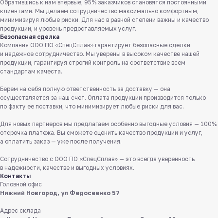
Обратившись к нам впервые, 95% заказчиков становятся постоянными
клиентами. Мы делаем сотрудничество максимально комфортным,
минимизируя любые риски. Для нас в равной степени важны и качество
продукции, и уровень предоставляемых услуг.
Безопасная сделка
Компания ООО ПО «СпецСплав» гарантирует безопасные сделки
и надежное сотрудничество. Мы уверены в высоком качестве нашей
продукции, гарантируя строгий контроль на соответствие всем
стандартам качеста.
Берем на себя полную ответственность за доставку — она
осуществляется за наш счет. Оплата продукции производится только
Служба поддержки клиентов
по факту ее поставки, что минимизирует любые риски для вас.
Работаем ежедневно с 8:00 до 18:00
Для новых партнеров мы предлагаем особенно выгодные условия — 100%
8 831 413 29 55
отсрочка платежа. Вы сможете оценить качество продукции и услуг,
а оплатить заказ — уже после получения.
Бесплатно по России
Сотрудничество с ООО ПО «СпецСплав» — это всегда уверенность
Заказать звонок
в надежности, качестве и выгодных условиях.
Контакты
Головной офис
Пишите нам
Нижний Новгород, ул Федосеенко 57
в мессенджерах
Адрес склада