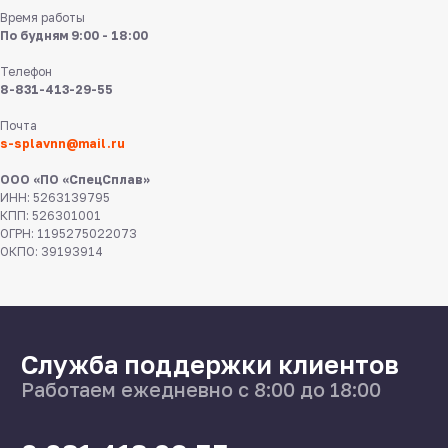
Время работы
По будням 9:00 - 18:00
Телефон
8-831-413-29-55
8 831 413 29 55
Почта
s-splavnn@mail.ru
Нижний Новгород,
ул Федосеенко, 57
ООО «ПО «СпецСплав»
ИНН: 5263139795
s-splavnn@mail.ru
КПП: 526301001
ОГРН: 1195275022073
ОКПО: 39193914
Калькуляторы
Доставка
Производство
Каталог
О нас
Поставщикам
Справочник
Статьи