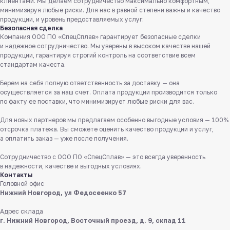
клиентами. Мы делаем сотрудничество максимально комфортным,
минимизируя любые риски. Для нас в равной степени важны и качество
продукции, и уровень предоставляемых услуг.
Безопасная сделка
Компания ООО ПО «СпецСплав» гарантирует безопасные сделки
и надежное сотрудничество. Мы уверены в высоком качестве нашей
продукции, гарантируя строгий контроль на соответствие всем
стандартам качеста.
Берем на себя полную ответственность за доставку — она
осуществляется за наш счет. Оплата продукции производится только
Служба поддержки клиентов
по факту ее поставки, что минимизирует любые риски для вас.
Работаем ежедневно с 8:00 до 18:00
Для новых партнеров мы предлагаем особенно выгодные условия — 100%
отсрочка платежа. Вы сможете оценить качество продукции и услуг,
8 831 413 29 55
а оплатить заказ — уже после получения.
Бесплатно по России
Сотрудничество с ООО ПО «СпецСплав» — это всегда уверенность
Заказать звонок
в надежности, качестве и выгодных условиях.
Контакты
Головной офис
Пишите нам
Нижний Новгород, ул Федосеенко 57
в мессенджерах
Адрес склада
г. Нижний Новгород, Восточный проезд, д. 9, склад 11