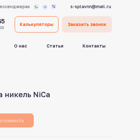
мессенджерах
s-splavnn@mail.ru
55
Калькуляторы
Заказать звонок
00
О нас
Статьи
Контакты
а никель NiCa
 стоимость