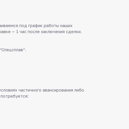
аиваемся под график работы наших
равке — 1 час после заключения сделки.
“Спецсплав”.
 условиях частичного авансирования либо
 потребуется: