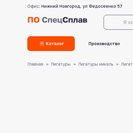
Офис:
Нижний Новгород, ул Федосеенко 57
LET'S GO!
Каталог
Производство
Главная
Лигатуры
Лигатуры никель
Лигат