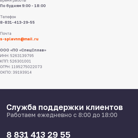
Время работы
По будням 9:00 - 18:00
Телефон
8-831-413-29-55
8 831 413 29 55
Почта
s-splavnn@mail.ru
Нижний Новгород,
ул Федосеенко, 57
ООО «ПО «СпецСплав»
ИНН: 5263139795
КПП: 526301001
s-splavnn@mail.ru
ОГРН: 1195275022073
ОКПО: 39193914
Калькуляторы
Доставка
Производство
Каталог
О нас
Поставщикам
Справочник
Статьи