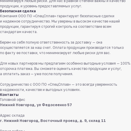
минимизируя любые риски. Для нас в равной степени важны и качество
продукции, и уровень предоставляемых услуг.
Безопасная сделка
Компания ООО ПО «СпецСплав» гарантирует безопасные сделки
и надежное сотрудничество. Мы уверены в высоком качестве нашей
продукции, гарантируя строгий контроль на соответствие всем
стандартам качеста.
Берем на себя полную ответственность за доставку — она
осуществляется за наш счет. Оплата продукции производится только
Служба поддержки клиентов
по факту ее поставки, что минимизирует любые риски для вас.
Работаем ежедневно с 8:00 до 18:00
Для новых партнеров мы предлагаем особенно выгодные условия — 100%
отсрочка платежа. Вы сможете оценить качество продукции и услуг,
8 831 413 29 55
а оплатить заказ — уже после получения.
Бесплатно по России
Сотрудничество с ООО ПО «СпецСплав» — это всегда уверенность
в надежности, качестве и выгодных условиях.
Заказать звонок
Контакты
Головной офис
Пишите нам
Нижний Новгород, ул Федосеенко 57
в мессенджерах
Адрес склада
г. Нижний Новгород, Восточный проезд, д. 9, склад 11