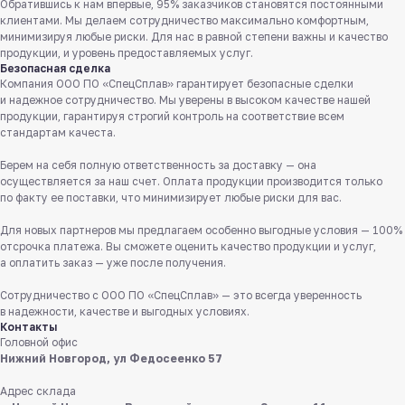
Обратившись к нам впервые, 95% заказчиков становятся постоянными
клиентами. Мы делаем сотрудничество максимально комфортным,
минимизируя любые риски. Для нас в равной степени важны и качество
продукции, и уровень предоставляемых услуг.
Безопасная сделка
Компания ООО ПО «СпецСплав» гарантирует безопасные сделки
и надежное сотрудничество. Мы уверены в высоком качестве нашей
продукции, гарантируя строгий контроль на соответствие всем
стандартам качеста.
Берем на себя полную ответственность за доставку — она
осуществляется за наш счет. Оплата продукции производится только
Служба поддержки клиентов
по факту ее поставки, что минимизирует любые риски для вас.
Работаем ежедневно с 8:00 до 18:00
Для новых партнеров мы предлагаем особенно выгодные условия — 100%
8 831 413 29 55
отсрочка платежа. Вы сможете оценить качество продукции и услуг,
а оплатить заказ — уже после получения.
Бесплатно по России
Сотрудничество с ООО ПО «СпецСплав» — это всегда уверенность
Заказать звонок
в надежности, качестве и выгодных условиях.
Контакты
Головной офис
Пишите нам
Нижний Новгород, ул Федосеенко 57
в мессенджерах
Адрес склада