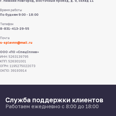
г. Нижний Новгород, Восточный проезд, д. 9, склад 11
Время работы
По будням 9:00 - 18:00
Телефон
8-831-413-29-55
8 831 413 29 55
Почта
s-splavnn@mail.ru
Нижний Новгород,
ул Федосеенко, 57
ООО «ПО «СпецСплав»
ИНН: 5263139795
s-splavnn@mail.ru
КПП: 526301001
ОГРН: 1195275022073
ОКПО: 39193914
Калькуляторы
Доставка
Производство
Каталог
О нас
Поставщикам
Справочник