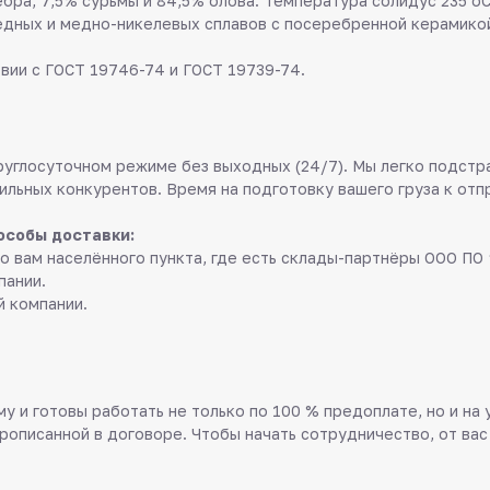
бра, 7,5% сурьмы и 84,5% олова. Температура солидус 235 оС
едных и медно-никелевых сплавов с посеребренной керамико
вии с ГОСТ 19746-74 и ГОСТ 19739-74.
руглосуточном режиме без выходных (24/7). Мы легко подстр
ильных конкурентов. Время на подготовку вашего груза к отп
особы доставки:
о вам населённого пункта, где есть склады-партнёры ООО ПО 
пании.
й компании.
у и готовы работать не только по 100 % предоплате, но и на
прописанной в договоре. Чтобы начать сотрудничество, от вас