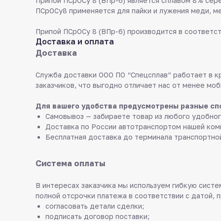
Припой ПСрОСу 8 (ВПр-6) является сплавом 8% сере
ПСрОСу8 применяется для пайки и лужения меди, м
Припой ПСрОСу 8 (ВПр-6) производится в соответст
Доставка и оплата
Доставка
Служба доставки ООО ПО “Спецсплав” работает в к
заказчиков, что выгодно отличает нас от менее моб
Для вашего удобства предусмотрены разные сп
Самовывоз — забираете товар из любого удобног
Доставка по России автотранспортом нашей ком
Бесплатная доставка до терминала транспортно
Система оплаты
В интересах заказчика мы используем гибкую систем
полной отсрочки платежа в соответствии с датой, 
согласовать детали сделки;
подписать договор поставки;