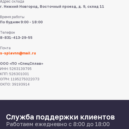
Адрес склада
8 831 413 29 55
г. Нижний Новгород, Восточный проезд, д. 9, склад 11
Нижний Новгород,
Время работы
ул Федосеенко, 57
По будням 9:00 - 18:00
s-splavnn@mail.ru
Телефон
8-831-413-29-55
Калькуляторы
Почта
Доставка
s-splavnn@mail.ru
Производство
Каталог
ООО «ПО «СпецСплав»
ИНН: 5263139795
КПП: 526301001
ОГРН: 1195275022073
ОКПО: 39193914
О нас
Поставщикам
Справочник
Статьи