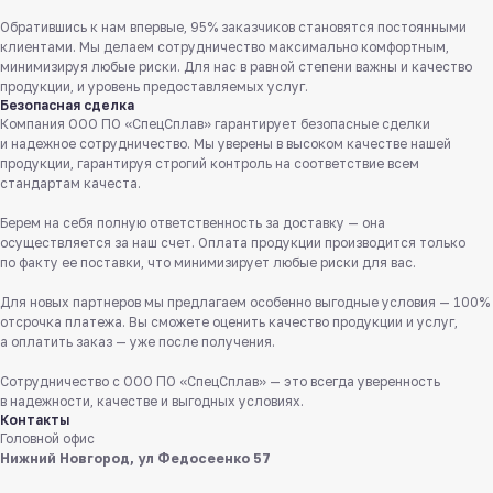
Обратившись к нам впервые, 95% заказчиков становятся постоянными
клиентами. Мы делаем сотрудничество максимально комфортным,
минимизируя любые риски. Для нас в равной степени важны и качество
продукции, и уровень предоставляемых услуг.
Служба поддержки клиентов
Безопасная сделка
Компания ООО ПО «СпецСплав» гарантирует безопасные сделки
Работаем ежедневно с 8:00 до 18:00
и надежное сотрудничество. Мы уверены в высоком качестве нашей
продукции, гарантируя строгий контроль на соответствие всем
8 831 413 29 55
стандартам качеста.
Бесплатно по России
Берем на себя полную ответственность за доставку — она
осуществляется за наш счет. Оплата продукции производится только
Заказать звонок
по факту ее поставки, что минимизирует любые риски для вас.
Пишите нам
Для новых партнеров мы предлагаем особенно выгодные условия — 100%
в мессенджерах
отсрочка платежа. Вы сможете оценить качество продукции и услуг,
а оплатить заказ — уже после получения.
Сотрудничество с ООО ПО «СпецСплав» — это всегда уверенность
в надежности, качестве и выгодных условиях.
Контакты
Головной офис
Нижний Новгород, ул Федосеенко 57