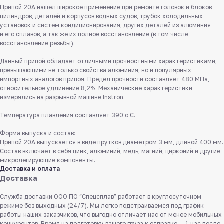
Припой 20А нашел широкое применение при ремонте головок и блоков
цилиндров, деталей и корпусов водных судов, трубок холодильных
установок и систем кондиционирования, других деталей из алюминия
и его сплавов, а так же их полное восстановление (в том числе
восстановление резьбы).
Данный припой обладает отличными прочностными характеристиками,
превышающими не только свойства алюминия, но и популярных
импортных аналогов припоя. Предел прочности составляет 480 МПа,
относительное удлинение 8,2%. Механические характеристики
измерялись на разрывной машине Instron.
Температура плавления составляет 390 о С.
Форма выпуска и состав:
Припой 20А выпускается в виде прутков диаметром 3 мм, длиной 400 мм.
Состав включает в себя цинк, алюминий, медь, магний, цирконий и другие
микролегирующие компоненты.
Доставка и оплата
Доставка
Служба доставки ООО ПО “Спецсплав” работает в круглосуточном
режиме без выходных (24/7). Мы легко подстраиваемся под график
работы наших заказчиков, что выгодно отличает нас от менее мобильных
конкурентов. Время на подготовку вашего груза к отправке — 1 час после